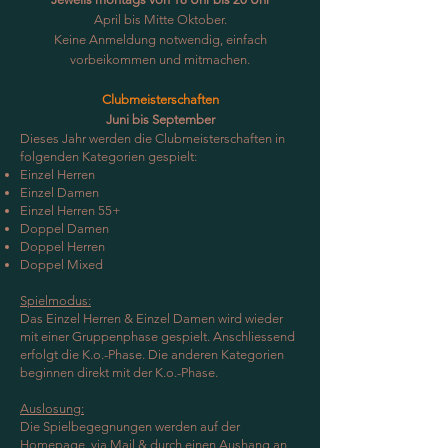
April bis Mitte Oktober.
Keine Anmeldung notwendig, einfach
vorbeikommen und mitmachen.
Clubmeisterschaften
Juni bis September
Dieses Jahr werden die Clubmeisterschaften in
folgenden Kategorien gespielt:
Einzel Herren
Einzel Damen
Einzel Herren 55+
Doppel Damen
Doppel Herren
Doppel Mixed
Spielmodus:
Das Einzel Herren & Einzel Damen wird wieder
mit einer Gruppenphase gespielt. Anschliessend
erfolgt die K.o.-Phase. Die anderen Kategorien
beginnen direkt mit der K.o.-Phase.
Auslosung:
Die Spielbegegnungen werden auf der
Homepage, via Mail & durch einen Aushang an