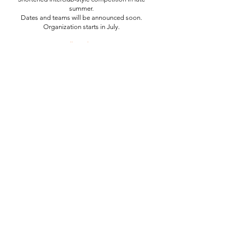
summer.
Dates and teams will be announced soon.
Organization starts in July.
All in White
together with the Yacht Club Tivoli Lucerne
September 12
Theme: Tennis in the morning. Sailing in the
afternoon.
Dinner in the evening.
Registration & further information here
Club Championship Finals
September 19
You are warmly invited to come by and enjoy
exciting matches.
The club will offer a small apéro afterwards.
Ideas or questions:
Julia Diefenbach
CARLTON