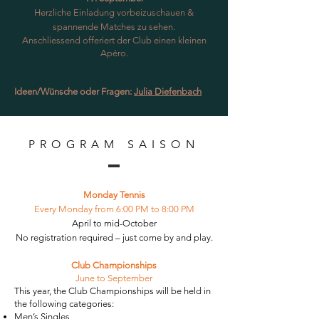
Herzliche Einladung vorbeizuschauen &
spannende Matches zu sehen.
Anschliessend offeriert der Club einen kleinen
Apéro.
Ideen/Wünsche oder Fragen:
Julia Diefenbach
PROGRAM SAISON
Monday Tennis
Every Monday from 6:00 PM to 8:00 PM
April to mid-October
No registration required – just come by and play.
Club Championships
June to September
This year, the Club Championships will be held in
the following categories:
Men’s Singles