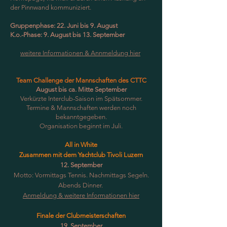
der Pinnwand kommuniziert.
Gruppenphase: 22. Juni bis 9. August
K.o.-Phase: 9. August bis 13. September
weitere Informationen & Annmeldung
hier
Team Challenge der Mannschaften des CTTC
August bis ca. Mitte September
Verkürzte Interclub-Saison im Spätsommer.
Termine & Mannschaften werden noch
bekanntgegeben.
Organisation beginnt im Juli.
All in White
Zusammen mit dem Yachtclub Tivoli Luzern
12. September
Motto: Vormittags Tennis. Nachmittags Segeln.
Abends Dinner.
Anmeldung & weitere Informationen hier
Finale der Clubmeisterschaften
19. September