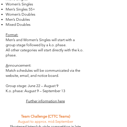
Women’s Singles
Men’s Singles 55+
Women’s Doubles
Men’s Doubles
Mixed Doubles
Format:
Men’s and Women’s Singles will start with a
group stage followed by a k.o. phase.
All other categories will start directly with the k.o.
phase.
A
nnouncement:
Match schedules will be communicated via the
website, email, and notice board.
Group stage: June 22 – August 9
K.o. phase: August 9 – September 13
Further information here
Team Challenge (CTTC Teams)
August to approx. mid-September
Shortened Interclub-style competition in late