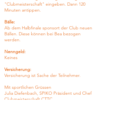
"Clubmeisterschaft" eingeben. Dann 120
Minuten antippen.
Bälle:
Ab dem Halbfinale sponsort der Club neuen
Bällen. Diese können bei Bea bezogen
werden.
Nenngeld:
Keines
Versicherung:
Versicherung ist Sache der Teilnehmer.
Mit sportlichen Grüssen
Julia Diefenbach, SPIKO Präsident und Chef
Clubmeisterschaft CTTC
Luca Rütsche mit Lukas Frey, Organisatoren
Clubmeisterschaft CTTC
CARLTON
TIVOLI